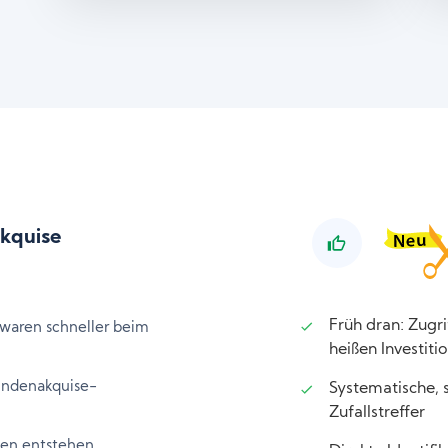
kquise
Früh dran: Zugr
waren schneller beim
heißen Investit
undenakquise-
Systematische, s
Zufallstreffer
den entstehen