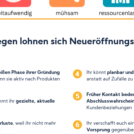
gen lohnen sich Neueröffnungs
eißen Phase ihrer Gründung
Ihr könnt
planbar un
n sie aktiv nach Produkten
anstatt auf Zufälle zu
Früher Kontakt bede
mmt ihr
gezielte, aktuelle
Abschlusswahrschein
Kundenbeziehungen
rluste
, weil ihr nicht mehr
Ihr verschafft euch e
t
Vorsprung
gegenüber 