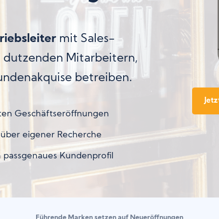
iebsleiter
mit Sales-
 dutzenden Mitarbeitern,
undenakquise betreiben.
Jet
iten Geschäftseröffnungen
nüber eigener Recherche
 passgenaues Kundenprofil
Führende Marken setzen auf Neueröffnungen