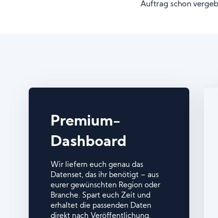
Auftrag schon vergeb
Premium-
Dashboard
Wir liefern euch genau das
Datenset, das ihr benötigt – aus
eurer gewünschten Region oder
Branche. Spart euch Zeit und
erhaltet die passenden Daten
direkt nach Veröffentlichung.